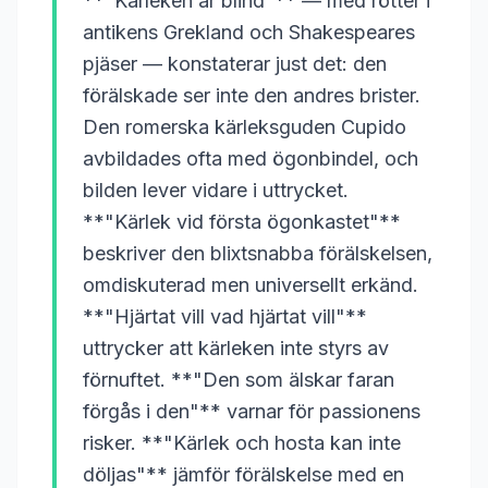
**"Kärleken är blind"** — med rötter i
antikens Grekland och Shakespeares
pjäser — konstaterar just det: den
förälskade ser inte den andres brister.
Den romerska kärleksguden Cupido
avbildades ofta med ögonbindel, och
bilden lever vidare i uttrycket.
**"Kärlek vid första ögonkastet"**
beskriver den blixtsnabba förälskelsen,
omdiskuterad men universellt erkänd.
**"Hjärtat vill vad hjärtat vill"**
uttrycker att kärleken inte styrs av
förnuftet. **"Den som älskar faran
förgås i den"** varnar för passionens
risker. **"Kärlek och hosta kan inte
döljas"** jämför förälskelse med en