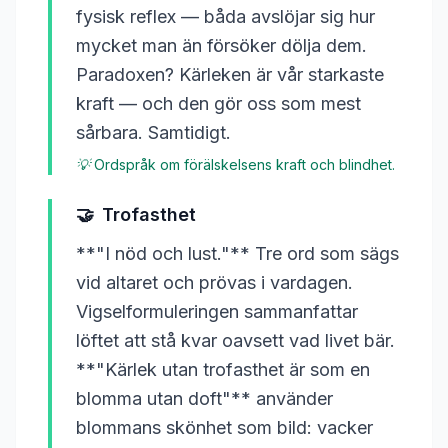
fysisk reflex — båda avslöjar sig hur
mycket man än försöker dölja dem.
Paradoxen? Kärleken är vår starkaste
kraft — och den gör oss som mest
sårbara. Samtidigt.
💡
Ordspråk om förälskelsens kraft och blindhet.
🤝
Trofasthet
**"I nöd och lust."** Tre ord som sägs
vid altaret och prövas i vardagen.
Vigselformuleringen sammanfattar
löftet att stå kvar oavsett vad livet bär.
**"Kärlek utan trofasthet är som en
blomma utan doft"** använder
blommans skönhet som bild: vacker