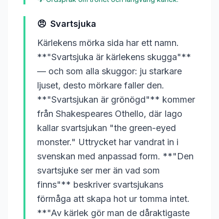
😠
Svartsjuka
Kärlekens mörka sida har ett namn.
**"Svartsjuka är kärlekens skugga"**
— och som alla skuggor: ju starkare
ljuset, desto mörkare faller den.
**"Svartsjukan är grönögd"** kommer
från Shakespeares Othello, där Iago
kallar svartsjukan "the green-eyed
monster." Uttrycket har vandrat in i
svenskan med anpassad form. **"Den
svartsjuke ser mer än vad som
finns"** beskriver svartsjukans
förmåga att skapa hot ur tomma intet.
**"Av kärlek gör man de dåraktigaste