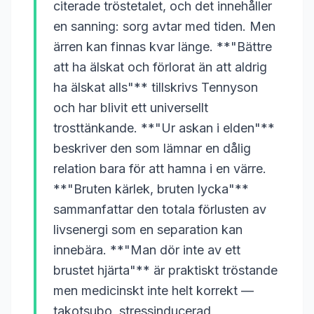
citerade tröstetalet, och det innehåller
en sanning: sorg avtar med tiden. Men
ärren kan finnas kvar länge. **"Bättre
att ha älskat och förlorat än att aldrig
ha älskat alls"** tillskrivs Tennyson
och har blivit ett universellt
trosttänkande. **"Ur askan i elden"**
beskriver den som lämnar en dålig
relation bara för att hamna i en värre.
**"Bruten kärlek, bruten lycka"**
sammanfattar den totala förlusten av
livsenergi som en separation kan
innebära. **"Man dör inte av ett
brustet hjärta"** är praktiskt tröstande
men medicinskt inte helt korrekt —
takotsubo, stressinducerad