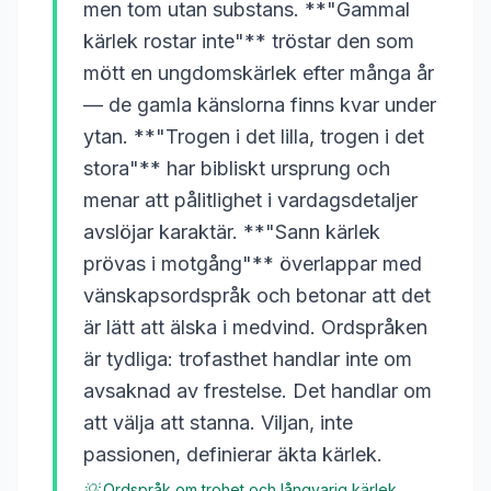
men tom utan substans. **"Gammal
kärlek rostar inte"** tröstar den som
mött en ungdomskärlek efter många år
— de gamla känslorna finns kvar under
ytan. **"Trogen i det lilla, trogen i det
stora"** har bibliskt ursprung och
menar att pålitlighet i vardagsdetaljer
avslöjar karaktär. **"Sann kärlek
prövas i motgång"** överlappar med
vänskapsordspråk och betonar att det
är lätt att älska i medvind. Ordspråken
är tydliga: trofasthet handlar inte om
avsaknad av frestelse. Det handlar om
att välja att stanna. Viljan, inte
passionen, definierar äkta kärlek.
💡
Ordspråk om trohet och långvarig kärlek.