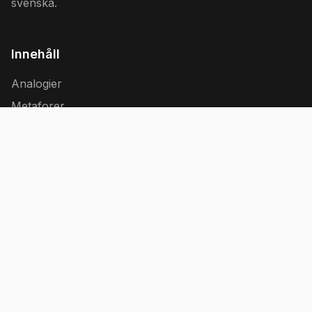
svenska.
Innehåll
Analogier
Metaforer
Ordspråk
Idiom
Guider
Information
analogier.se
Svenska analogier, metaforer och bildspråk