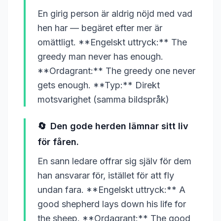
En girig person är aldrig nöjd med vad
hen har — begäret efter mer är
omättligt. **Engelskt uttryck:** The
greedy man never has enough.
**Ordagrant:** The greedy one never
gets enough. **Typ:** Direkt
motsvarighet (samma bildspråk)
🔄
Den gode herden lämnar sitt liv
för fåren.
En sann ledare offrar sig själv för dem
han ansvarar för, istället för att fly
undan fara. **Engelskt uttryck:** A
good shepherd lays down his life for
the sheep. **Ordagrant:** The good