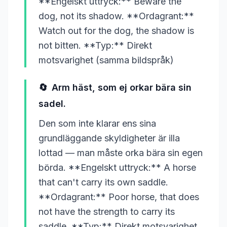
**Engelskt uttryck:** Beware the
dog, not its shadow. **Ordagrant:**
Watch out for the dog, the shadow is
not bitten. **Typ:** Direkt
motsvarighet (samma bildspråk)
🔄
Arm häst, som ej orkar bära sin
sadel.
Den som inte klarar ens sina
grundläggande skyldigheter är illa
lottad — man måste orka bära sin egen
börda. **Engelskt uttryck:** A horse
that can't carry its own saddle.
**Ordagrant:** Poor horse, that does
not have the strength to carry its
saddle. **Typ:** Direkt motsvarighet