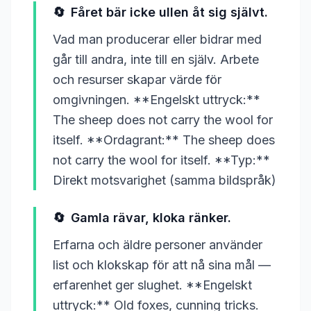
🔄
Fåret bär icke ullen åt sig självt.
Vad man producerar eller bidrar med
går till andra, inte till en själv. Arbete
och resurser skapar värde för
omgivningen. **Engelskt uttryck:**
The sheep does not carry the wool for
itself. **Ordagrant:** The sheep does
not carry the wool for itself. **Typ:**
Direkt motsvarighet (samma bildspråk)
🔄
Gamla rävar, kloka ränker.
Erfarna och äldre personer använder
list och klokskap för att nå sina mål —
erfarenhet ger slughet. **Engelskt
uttryck:** Old foxes, cunning tricks.