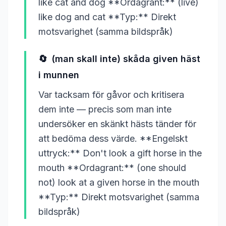
like cat and dog **Ordagrant:** (live)
like dog and cat **Typ:** Direkt
motsvarighet (samma bildspråk)
🔄
(man skall inte) skåda given häst
i munnen
Var tacksam för gåvor och kritisera
dem inte — precis som man inte
undersöker en skänkt hästs tänder för
att bedöma dess värde. **Engelskt
uttryck:** Don't look a gift horse in the
mouth **Ordagrant:** (one should
not) look at a given horse in the mouth
**Typ:** Direkt motsvarighet (samma
bildspråk)