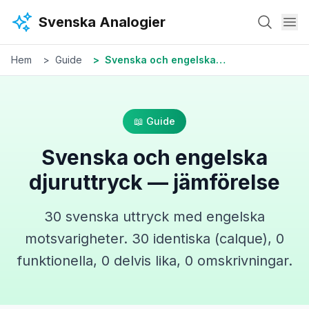
Hoppa till huvudinnehåll
Svenska Analogier
Hem
Guide
Svenska och engelska djuruttryck — jämförelse
📖 Guide
Svenska och engelska
djuruttryck — jämförelse
30 svenska uttryck med engelska
motsvarigheter. 30 identiska (calque), 0
funktionella, 0 delvis lika, 0 omskrivningar.