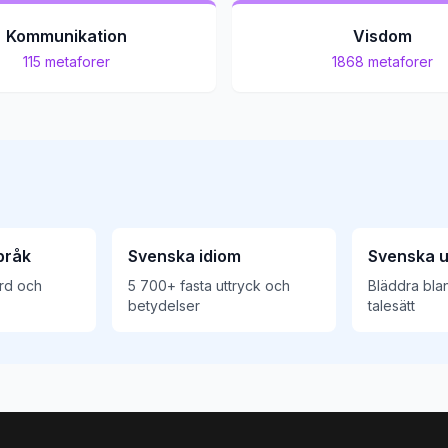
Kommunikation
Visdom
115
metaforer
1868
metaforer
pråk
Svenska idiom
Svenska u
rd och
5 700+ fasta uttryck och
Bläddra bla
betydelser
talesätt