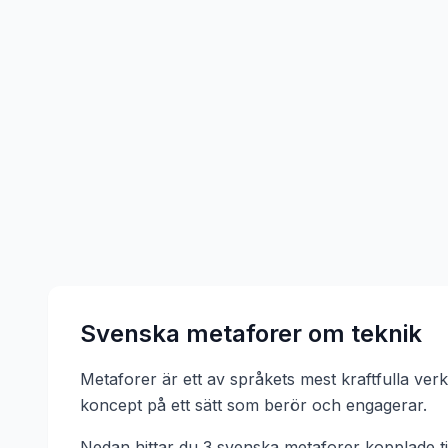
Svenska metaforer om
teknik
Metaforer är ett av språkets mest kraftfulla ve
koncept på ett sätt som berör och engagerar.
Nedan hittar du
3
svenska metaforer kopplade ti