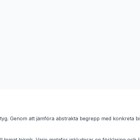
rktyg. Genom att jämföra abstrakta begrepp med konkreta b
ll temat
teknik
. Varje metafor inkluderar en förklaring och l