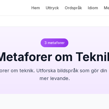
Hem
Uttryck
Ordspråk
Idiom
Me
3
metaforer
Metaforer om
Tekni
orer om teknik
. Utforska bildspråk som gör di
mer levande.