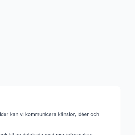
ilder kan vi kommunicera känslor, idéer och
änk till en detaljsida med mer information.