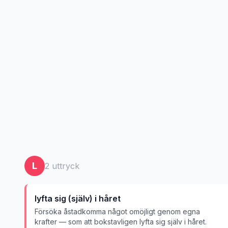
L
2
uttryck
lyfta sig (själv) i håret
Försöka åstadkomma något omöjligt genom egna
krafter — som att bokstavligen lyfta sig själv i håret.