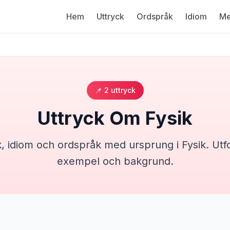
Hem
Uttryck
Ordspråk
Idiom
Me
📌
2
uttryck
Uttryck Om
Fysik
k, idiom och ordspråk med ursprung i
Fysik
. Utf
exempel och bakgrund.