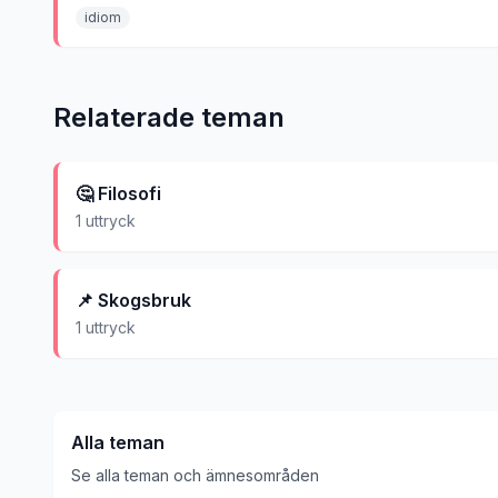
idiom
Relaterade teman
🤔
Filosofi
1
uttryck
📌
Skogsbruk
1
uttryck
Alla teman
Se alla teman och ämnesområden