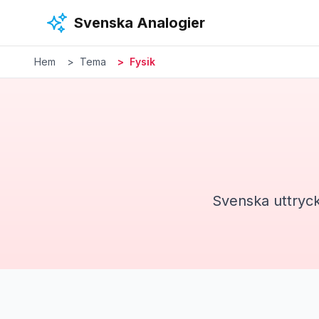
Hoppa till huvudinnehåll
Svenska Analogier
Hem
Tema
Fysik
Svenska uttryc