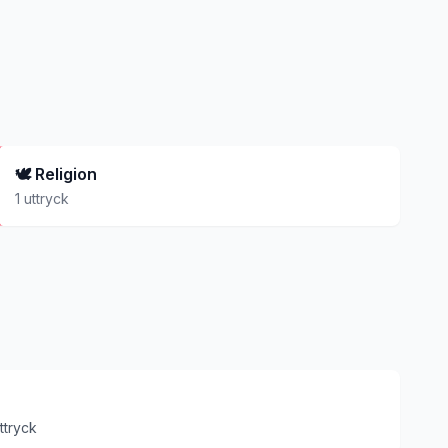
🕊️
Religion
1
uttryck
ttryck