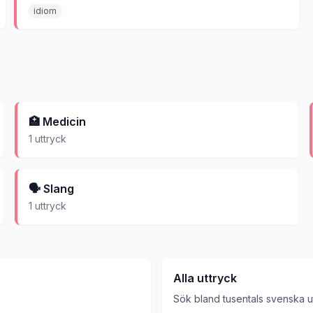
själv.
idiom
🏥
Medicin
1
uttryck
🗣️
Slang
1
uttryck
Alla uttryck
Sök bland tusentals svenska u