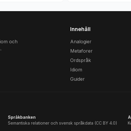
Innehåll
diom och
Analogier
.
Metaforer
Ordspråk
Idiom
Guider
Språkbanken
A
Semantiska relationer och svensk språkdata (CC BY 4.0)
K