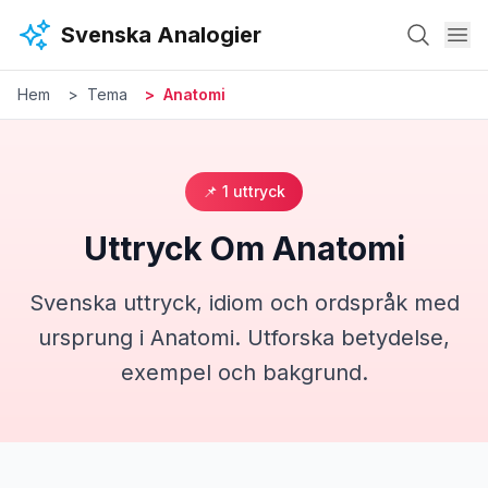
Hoppa till huvudinnehåll
Svenska Analogier
Hem
Tema
Anatomi
📌
1
uttryck
Uttryck Om
Anatomi
Svenska uttryck, idiom och ordspråk med
ursprung i
Anatomi
. Utforska betydelse,
exempel och bakgrund.