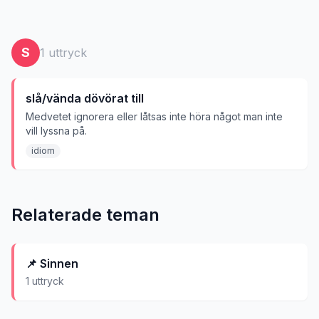
S
1
uttryck
slå/vända dövörat till
Medvetet ignorera eller låtsas inte höra något man inte
vill lyssna på.
idiom
Relaterade teman
📌
Sinnen
1
uttryck