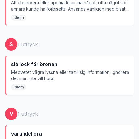
Att observera eller uppmärksamma något, ofta något som
annars kunde ha förbisetts. Används vanligen med bisats:
'lägga märke till att ...'
idiom
S
1
uttryck
slå lock för öronen
Medvetet vägra lyssna eller ta till sig information; ignorera
det man inte vill höra.
idiom
V
1
uttryck
vara idel öra