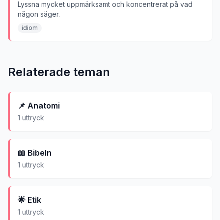
Lyssna mycket uppmärksamt och koncentrerat på vad
någon säger.
idiom
Relaterade teman
📌
Anatomi
1
uttryck
📖
Bibeln
1
uttryck
🌟
Etik
1
uttryck