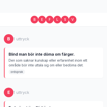
B
E
F
L
S
V
B
1
uttryck
Blind man bör inte döma om färger.
Den som saknar kunskap eller erfarenhet inom ett
område bör inte uttala sig om eller bedöma det.
ordsprak
E
1
uttryck