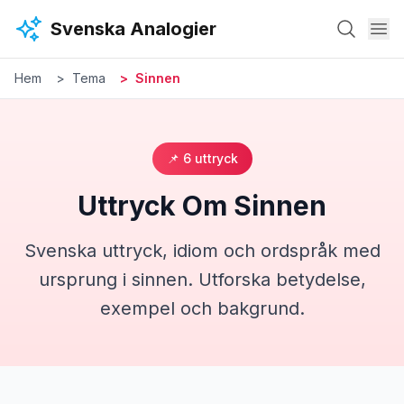
Hoppa till huvudinnehåll
Svenska Analogier
Hem
Tema
Sinnen
📌
6
uttryck
Uttryck Om
Sinnen
Svenska uttryck, idiom och ordspråk med
ursprung i
sinnen
. Utforska betydelse,
exempel och bakgrund.