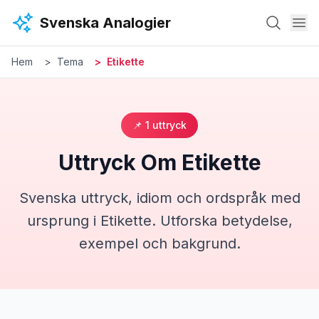
Hoppa till huvudinnehåll
Svenska Analogier
Hem
Tema
Etikette
📌
1
uttryck
Uttryck Om
Etikette
Svenska uttryck, idiom och ordspråk med
ursprung i
Etikette
. Utforska betydelse,
exempel och bakgrund.