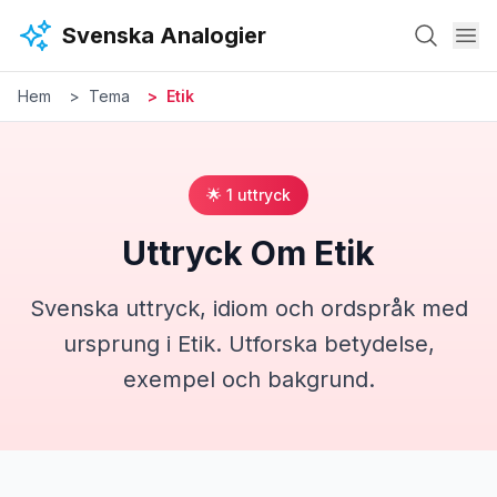
Hoppa till huvudinnehåll
Svenska Analogier
Hem
Tema
Etik
🌟
1
uttryck
Uttryck Om
Etik
Svenska uttryck, idiom och ordspråk med
ursprung i
Etik
. Utforska betydelse,
exempel och bakgrund.