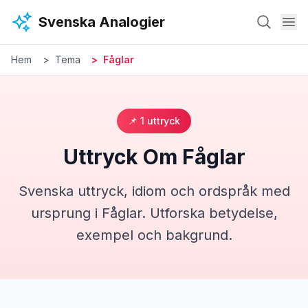
Hoppa till huvudinnehåll
Svenska Analogier
Hem
Tema
Fåglar
📌
1
uttryck
Uttryck Om
Fåglar
Svenska uttryck, idiom och ordspråk med
ursprung i
Fåglar
. Utforska betydelse,
exempel och bakgrund.