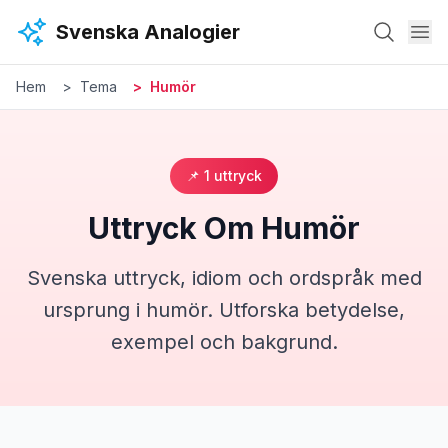
Hoppa till huvudinnehåll
Svenska Analogier
Hem
Tema
Humör
📌
1
uttryck
Uttryck Om
Humör
Svenska uttryck, idiom och ordspråk med
ursprung i
humör
. Utforska betydelse,
exempel och bakgrund.