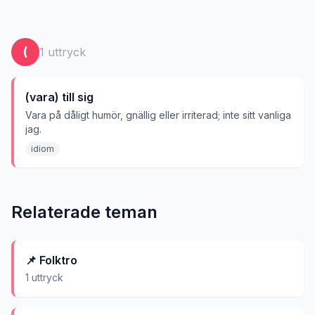
(
1
uttryck
(vara) till sig
Vara på dåligt humör, gnällig eller irriterad; inte sitt vanliga
jag.
idiom
Relaterade teman
📌
Folktro
1
uttryck