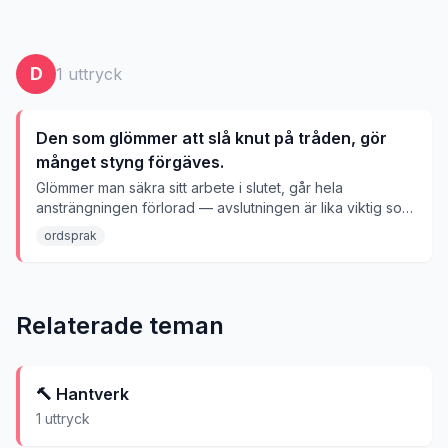
D
1
uttryck
Den som glömmer att slå knut på tråden, gör
månget styng förgäves.
Glömmer man säkra sitt arbete i slutet, går hela
ansträngningen förlorad — avslutningen är lika viktig som
själva arbetet.
ordsprak
Relaterade teman
🔨
Hantverk
1
uttryck