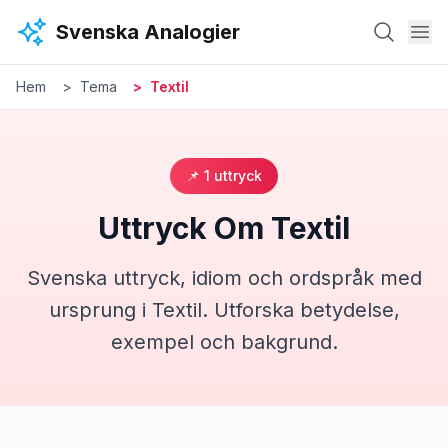
Hoppa till huvudinnehåll
Svenska Analogier
Hem
Tema
Textil
📌
1
uttryck
Uttryck Om
Textil
Svenska uttryck, idiom och ordspråk med
ursprung i
Textil
. Utforska betydelse,
exempel och bakgrund.