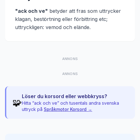
"
ack och ve
"
betyder att
fras som uttrycker
klagan, bestörtning eller förbittring etc;
uttryckligen: vemod och elände
.
ANNONS
ANNONS
Löser du korsord eller webbkryss?
🧩
Hitta “
ack och ve
” och tusentals andra svenska
uttryck på
Språkmotor Korsord →