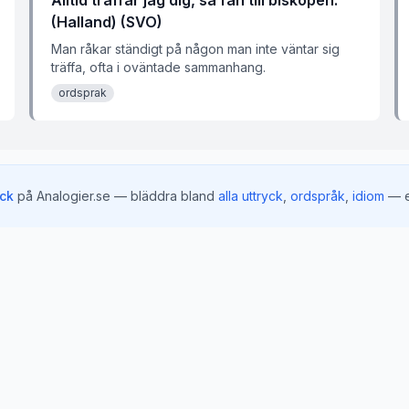
Alltid träffar jag dig, sa fan till biskopen.
(Halland) (SVO)
Man råkar ständigt på någon man inte väntar sig
träffa, ofta i oväntade sammanhang.
ordsprak
yck
på Analogier.se — bläddra bland
alla uttryck
,
ordspråk
,
idiom
— e