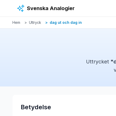
Hoppa till huvudinnehåll
Svenska Analogier
Hem
Uttryck
dag ut och dag in
Uttrycket
"
d
Betydelse