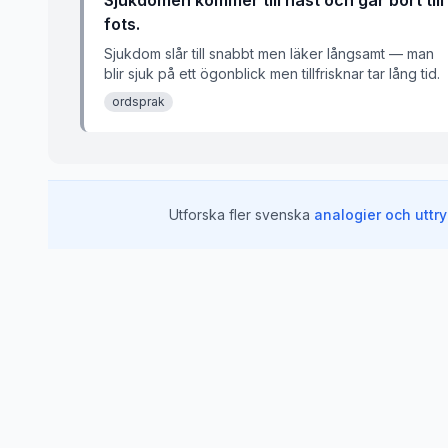
Sjukdomen kommer till häst och går bort till
fots.
Sjukdom slår till snabbt men läker långsamt — man
blir sjuk på ett ögonblick men tillfrisknar tar lång tid.
ordsprak
Utforska fler svenska
analogier och uttr