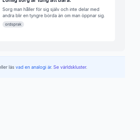
Lönlig sorg är tung att bära.
Sorg man håller för sig själv och inte delar med
andra blir en tyngre börda än om man öppnar sig.
ordsprak
ller läs
vad en analogi är
.
Se världskluster
.