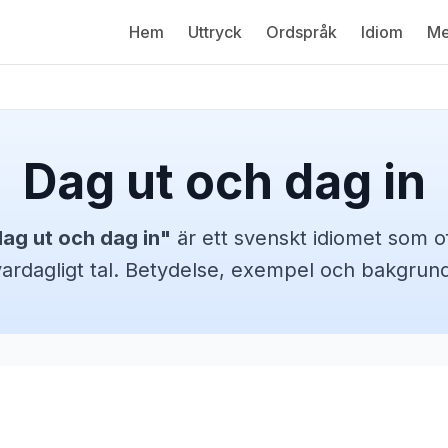
Hem
Uttryck
Ordspråk
Idiom
Me
Dag ut och dag in
ag ut och dag in
"
är ett svenskt
idiomet
som of
vardagligt tal. Betydelse, exempel och bakgrund