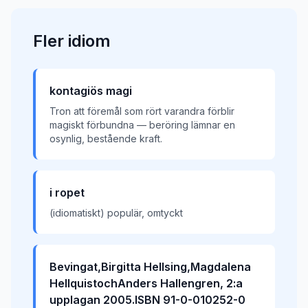
Fler
idiom
kontagiös magi
Tron att föremål som rört varandra förblir
magiskt förbundna — beröring lämnar en
osynlig, bestående kraft.
i ropet
(idiomatiskt) populär, omtyckt
Bevingat,Birgitta Hellsing,Magdalena
HellquistochAnders Hallengren, 2:a
upplagan 2005.ISBN 91-0-010252-0