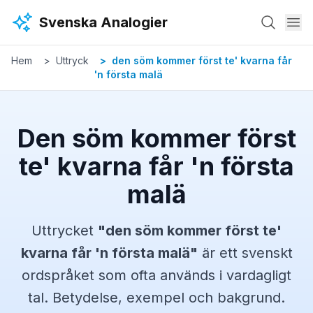
Hoppa till huvudinnehåll
Svenska Analogier
Hem
Uttryck
den söm kommer först te' kvarna får
'n första malä
Den söm kommer först
te' kvarna får 'n första
malä
Uttrycket
"
den söm kommer först te'
kvarna får 'n första malä
"
är ett svenskt
ordspråket
som ofta används i vardagligt
tal. Betydelse, exempel och bakgrund.