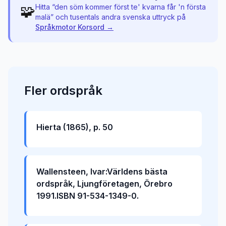
🧩
Hitta “
den söm kommer först te' kvarna får 'n första
malä
” och tusentals andra svenska uttryck på
Språkmotor Korsord →
Fler
ordspråk
Hierta (1865), p. 50
Wallensteen, Ivar:Världens bästa
ordspråk, Ljungföretagen, Örebro
1991.ISBN 91-534-1349-0.