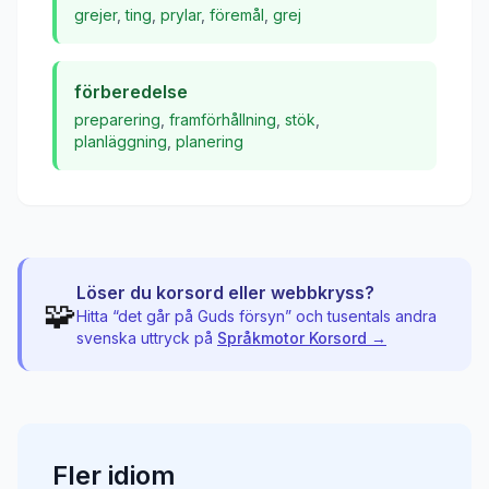
grejer
,
ting
,
prylar
,
föremål
,
grej
förberedelse
preparering
,
framförhållning
,
stök
,
planläggning
,
planering
Löser du korsord eller webbkryss?
🧩
Hitta “
det går på Guds försyn
” och tusentals andra
svenska uttryck på
Språkmotor Korsord →
Fler
idiom