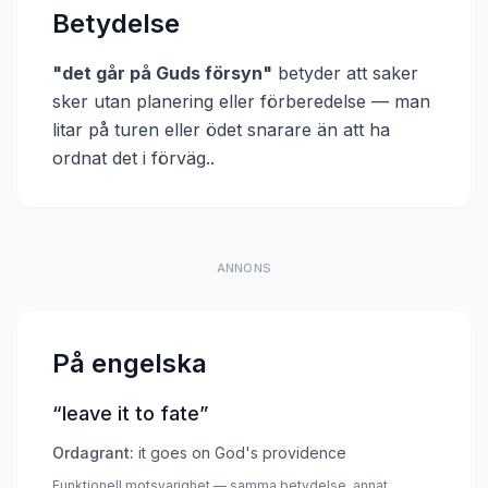
Betydelse
"
det går på Guds försyn
"
betyder att
saker
sker utan planering eller förberedelse — man
litar på turen eller ödet snarare än att ha
ordnat det i förväg.
.
ANNONS
På engelska
“
leave it to fate
”
Ordagrant:
it goes on God's providence
Funktionell motsvarighet — samma betydelse, annat