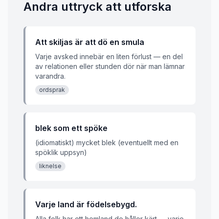
Andra uttryck att utforska
Att skiljas är att dö en smula
Varje avsked innebär en liten förlust — en del
av relationen eller stunden dör när man lämnar
varandra.
ordsprak
blek som ett spöke
(idiomatiskt) mycket blek (eventuellt med en
spöklik uppsyn)
liknelse
Varje land är födelsebygd.
Alla folk har ett hemland de håller kärt — varje