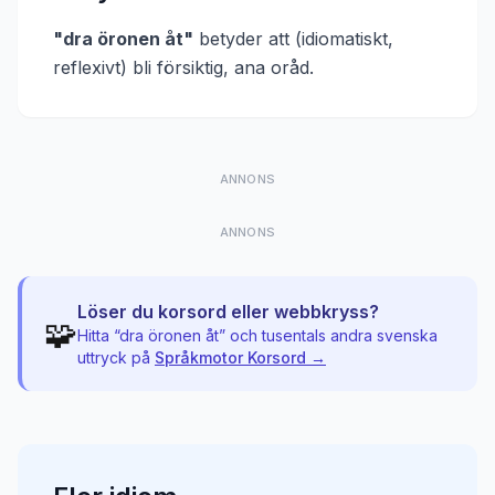
"
dra öronen åt
"
betyder att
(idiomatiskt,
reflexivt) bli försiktig, ana oråd
.
ANNONS
ANNONS
Löser du korsord eller webbkryss?
🧩
Hitta “
dra öronen åt
” och tusentals andra svenska
uttryck på
Språkmotor Korsord →