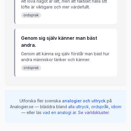
Att lova något är lätt, men att faktiskt hålla sitt
löfte är viktigare och mer värdefullt.
ordsprak
Genom sig själv känner man bäst
andra.
Genom att känna sig själv förstår man bäst hur
andra människor tänker och känner.
ordsprak
Utforska fler svenska
analogier och uttryck
på
Analogier.se — bläddra bland
alla uttryck
,
ordspråk
,
idiom
— eller läs
vad en analogi är
.
Se världskluster
.