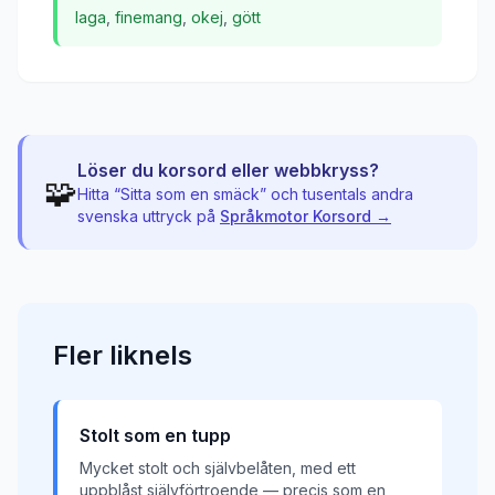
laga
,
finemang
,
okej
,
gött
Löser du korsord eller webbkryss?
🧩
Hitta “
Sitta som en smäck
” och tusentals andra
svenska uttryck på
Språkmotor Korsord →
Fler
liknels
Stolt som en tupp
Mycket stolt och självbelåten, med ett
uppblåst självförtroende — precis som en