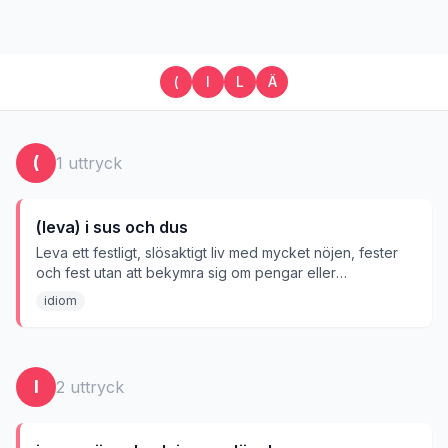
(
I
L
Ä
(
1
uttryck
(leva) i sus och dus
Leva ett festligt, slösaktigt liv med mycket nöjen, fester
och fest utan att bekymra sig om pengar eller
konsekvenser.
idiom
I
2
uttryck