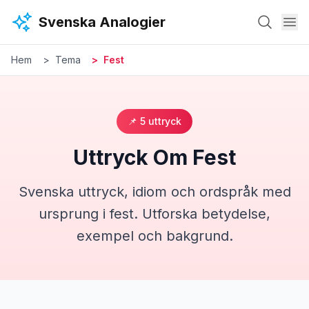
Hoppa till huvudinnehåll
Svenska Analogier
Hem
Tema
Fest
📌
5
uttryck
Uttryck Om
Fest
Svenska uttryck, idiom och ordspråk med
ursprung i
fest
. Utforska betydelse,
exempel och bakgrund.