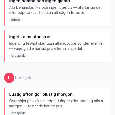
ingen nämnd och ingen glömd
Alla behandlas lika och ingen utesluts — alla får sin del
eller uppmärksamhet utan att någon förbises.
idiom
Inget kalas utan kras
Ingenting festligt sker utan att något går sönder eller fel
— varje glädje har sitt pris eller sin nackdel.
ordsprak
L
1
uttryck
Lustig afton gör olustig morgon.
Övernöjet på kvällen leder till ånger eller obehag nästa
morgon — festande har ett pris.
ordsprak