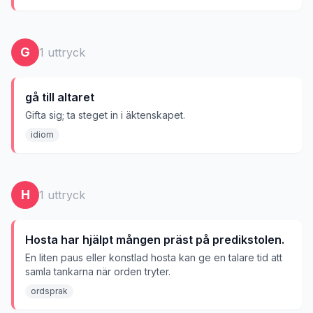
G
1
uttryck
gå till altaret
Gifta sig; ta steget in i äktenskapet.
idiom
H
1
uttryck
Hosta har hjälpt mången präst på predikstolen.
En liten paus eller konstlad hosta kan ge en talare tid att
samla tankarna när orden tryter.
ordsprak