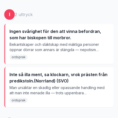
I
2
uttryck
Ingen svårighet för den att vinna befordran,
som har biskopen till morbror.
Bekantskaper och släktskap med mäktiga personer
öppnar dörrar som annars är stängda — nepotism
underlättar karriären.
ordsprak
Inte så illa ment, sa klockarn, vrok prästen från
predikstoln.(Norrland) (SVO)
Man ursäktar en skadlig eller opassande handling med
att man inte menade illa — trots uppenbara
konsekvenser.
ordsprak