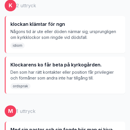
K
2
uttryck
klockan klämtar för ngn
Någons tid är ute eller döden närmar sig; ursprungligen
om kyrkklockor som ringde vid dödsfall.
idiom
Klockarens ko får beta på kyrkogården.
Den som har rätt kontakter eller position får privilegier
och förmåner som andra inte har tillgång till.
ordsprak
M
1
uttryck
Med sin pastor och sin fogde bör man ej kiva.