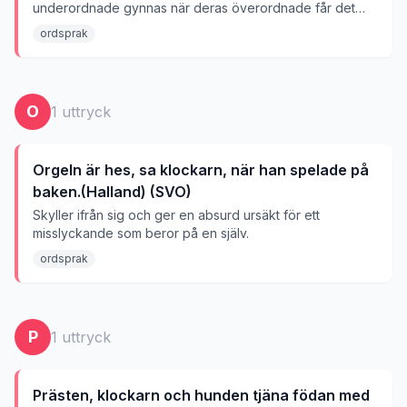
underordnade gynnas när deras överordnade får det
bra.
ordsprak
O
1
uttryck
Orgeln är hes, sa klockarn, när han spelade på
baken.(Halland) (SVO)
Skyller ifrån sig och ger en absurd ursäkt för ett
misslyckande som beror på en själv.
ordsprak
P
1
uttryck
Prästen, klockarn och hunden tjäna födan med