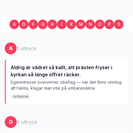
A
D
F
G
H
I
K
M
N
O
P
S
A
1
uttryck
Aldrig är vädret så kallt, att prästen fryser i
kyrkan så länge offret räcker.
Egenintresse övervinner obehag — när det finns vinning
att hämta, klagar man inte på umbärandena.
ordsprak
D
6
uttryck