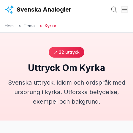
Hoppa till huvudinnehåll
Svenska Analogier
Hem
Tema
Kyrka
📌
22
uttryck
Uttryck Om
Kyrka
Svenska uttryck, idiom och ordspråk med
ursprung i
kyrka
. Utforska betydelse,
exempel och bakgrund.