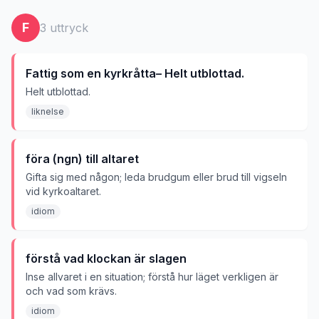
F
3
uttryck
Fattig som en kyrkråtta– Helt utblottad.
Helt utblottad.
liknelse
föra (ngn) till altaret
Gifta sig med någon; leda brudgum eller brud till vigseln
vid kyrkoaltaret.
idiom
förstå vad klockan är slagen
Inse allvaret i en situation; förstå hur läget verkligen är
och vad som krävs.
idiom