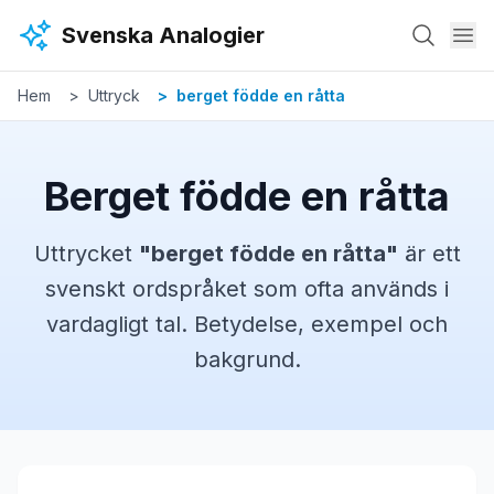
Hoppa till huvudinnehåll
Svenska Analogier
Hem
Uttryck
berget födde en råtta
Berget födde en råtta
Uttrycket
"
berget födde en råtta
"
är ett
svenskt
ordspråket
som ofta används i
vardagligt tal. Betydelse, exempel och
bakgrund.