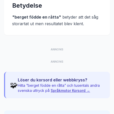
Betydelse
"
berget födde en råtta
"
betyder att
det såg
storartat ut men resultatet blev klent
.
ANNONS
ANNONS
Löser du korsord eller webbkryss?
🧩
Hitta “
berget födde en råtta
” och tusentals andra
svenska uttryck på
Språkmotor Korsord →