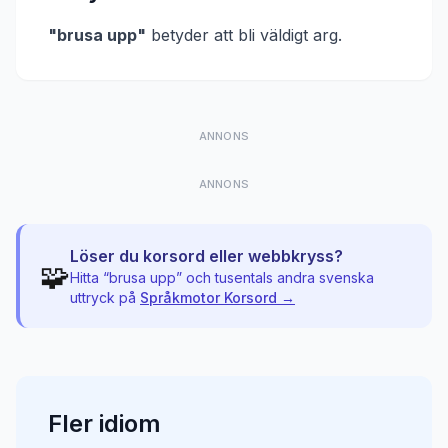
"
brusa upp
"
betyder att
bli väldigt arg
.
ANNONS
ANNONS
Löser du korsord eller webbkryss?
🧩
Hitta “
brusa upp
” och tusentals andra svenska
uttryck på
Språkmotor Korsord →
Fler
idiom