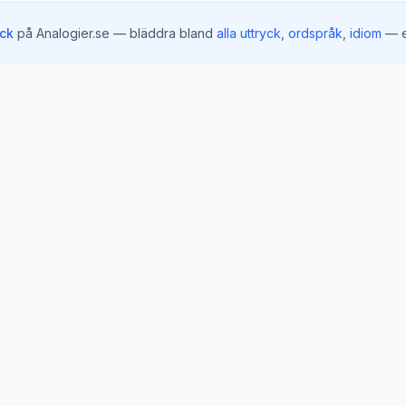
yck
på Analogier.se — bläddra bland
alla uttryck
,
ordspråk
,
idiom
— e