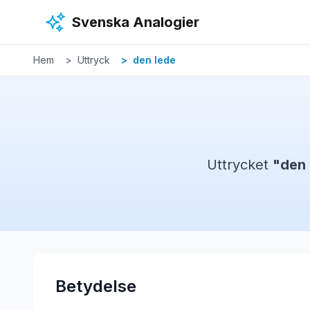
Hoppa till huvudinnehåll
Svenska Analogier
Hem
Uttryck
den lede
Uttrycket
"
den 
Betydelse