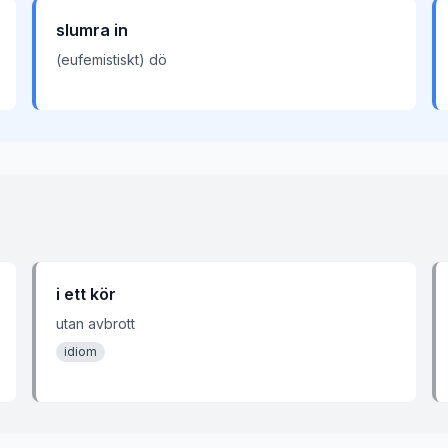
slumra in
(eufemistiskt) dö
i ett kör
utan avbrott
idiom