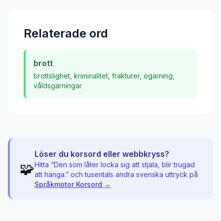
Relaterade ord
brott
brottslighet
,
kriminalitet
,
frakturer
,
ogärning
,
våldsgärningar
Löser du korsord eller webbkryss?
🧩
Hitta “
Den som låter locka sig att stjäla, blir trugad
att hänga.
” och tusentals andra svenska uttryck på
Språkmotor Korsord →