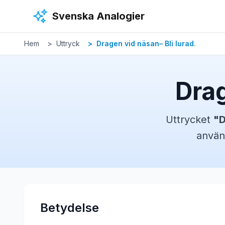
Hoppa till huvudinnehåll
Svenska Analogier
Hem
Uttryck
Dragen vid näsan– Bli lurad.
Drag
Uttrycket
"
D
använ
Betydelse