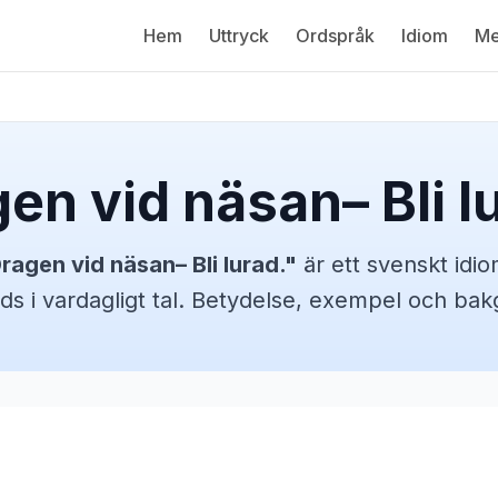
Hem
Uttryck
Ordspråk
Idiom
Me
en vid näsan– Bli l
ragen vid näsan– Bli lurad.
"
är ett svenskt
idi
ds i vardagligt tal. Betydelse, exempel och bak