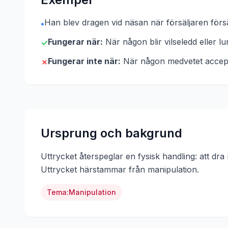
Han blev dragen vid näsan när försäljaren försäk
•
Fungerar när:
När någon blir vilseledd eller l
✓
Fungerar inte när:
När någon medvetet accepte
✗
Ursprung och bakgrund
Uttrycket återspeglar en fysisk handling: att dra n
Uttrycket härstammar från
manipulation
.
Tema:
Manipulation