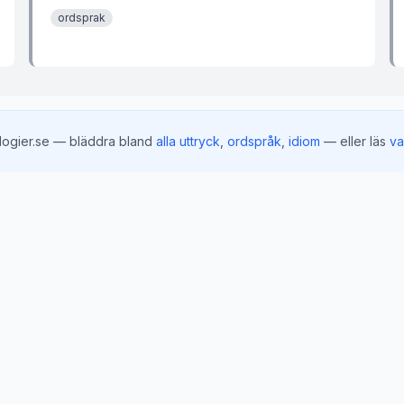
ordsprak
logier.se — bläddra bland
alla uttryck
,
ordspråk
,
idiom
— eller läs
va