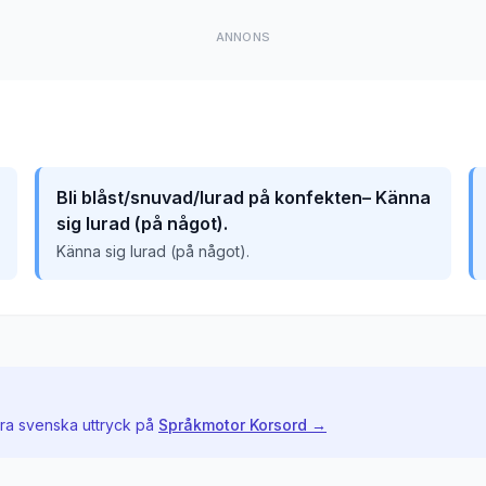
ANNONS
Bli blåst/snuvad/lurad på konfekten– Känna
sig lurad (på något).
Känna sig lurad (på något).
dra svenska uttryck på
Språkmotor Korsord →