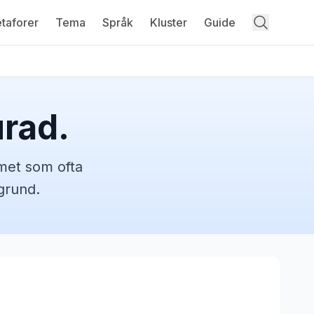
taforer
Tema
Språk
Kluster
Guide
urad.
omet
som ofta
grund.