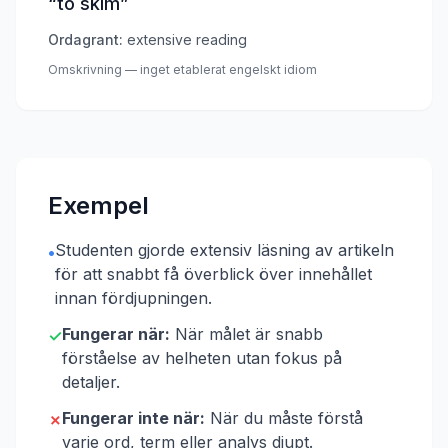
“
to skim
”
Ordagrant:
extensive reading
Omskrivning — inget etablerat engelskt idiom
Exempel
Studenten gjorde extensiv läsning av artikeln
•
för att snabbt få överblick över innehållet
innan fördjupningen.
Fungerar när:
När målet är snabb
✓
förståelse av helheten utan fokus på
detaljer.
Fungerar inte när:
När du måste förstå
✗
varje ord, term eller analys djupt.