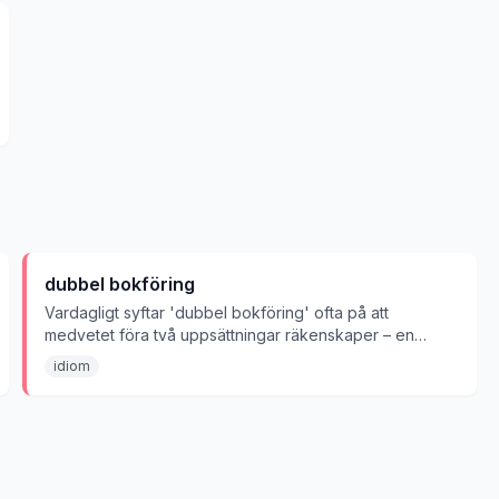
dubbel bokföring
Vardagligt syftar 'dubbel bokföring' ofta på att
medvetet föra två uppsättningar räkenskaper – en
officiell och en dold – för att dölja ekonomisk
idiom
verksamhet, t.ex. vid skatteflykt. OBS: detta
överlappar/förväxlas med det etablerade uttrycket 'att
föra dubbla böcker', medan 'dubbel bokföring' i
grunden är en neutral, legitim redovisningsteknik
(double-entry bookkeeping).