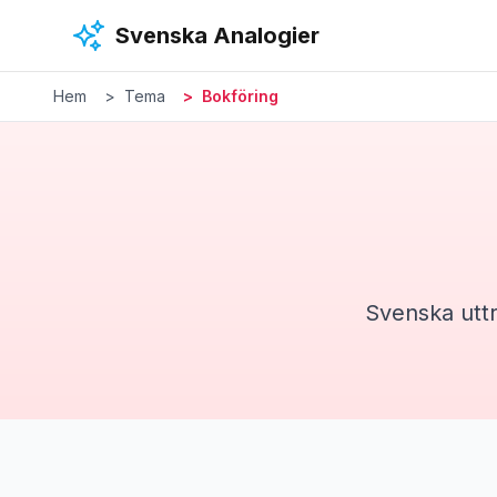
Hoppa till huvudinnehåll
Svenska Analogier
Hem
Tema
Bokföring
Svenska utt