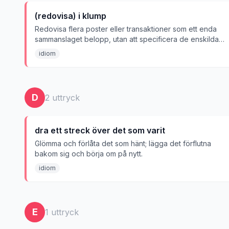
(redovisa) i klump
Redovisa flera poster eller transaktioner som ett enda
sammanslaget belopp, utan att specificera de enskilda
delarna.
idiom
D
2
uttryck
dra ett streck över det som varit
Glömma och förlåta det som hänt; lägga det förflutna
bakom sig och börja om på nytt.
idiom
E
1
uttryck