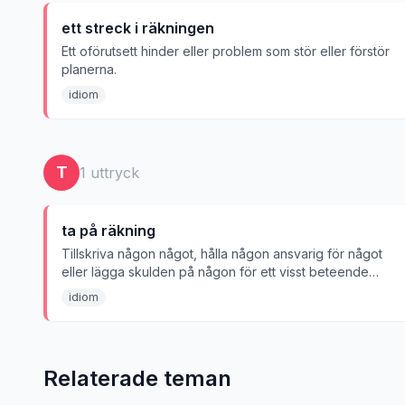
ett streck i räkningen
Ett oförutsett hinder eller problem som stör eller förstör
planerna.
idiom
T
1
uttryck
ta på räkning
Tillskriva någon något, hålla någon ansvarig för något
eller lägga skulden på någon för ett visst beteende
eller händelse.
idiom
Relaterade teman