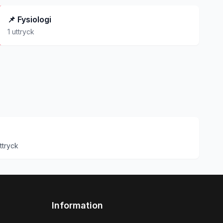
📌
Fysiologi
1
uttryck
ttryck
Information