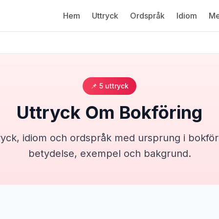
Hem
Uttryck
Ordspråk
Idiom
Me
📌
5
uttryck
Uttryck Om
Bokföring
ryck, idiom och ordspråk med ursprung i
bokför
betydelse, exempel och bakgrund.