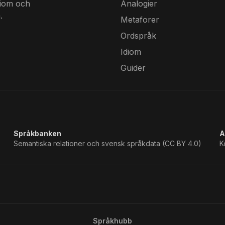
diom och
Analogier
.
Metaforer
Ordspråk
Idiom
Guider
Språkbanken
A
Semantiska relationer och svensk språkdata (CC BY 4.0)
K
Språkhubb