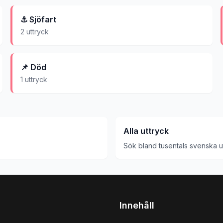
⚓
Sjöfart
2
uttryck
📌
Död
1
uttryck
Alla uttryck
Sök bland tusentals svenska u
Innehåll