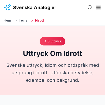
Hoppa till huvudinnehåll
Svenska Analogier
Hem
Tema
Idrott
📌
5
uttryck
Uttryck Om
Idrott
Svenska uttryck, idiom och ordspråk med
ursprung i
idrott
. Utforska betydelse,
exempel och bakgrund.