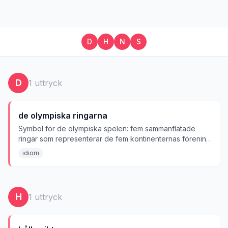
D
H
N
S
D
1
uttryck
de olympiska ringarna
Symbol för de olympiska spelen: fem sammanflätade
ringar som representerar de fem kontinenternas förening
i idrottens anda.
idiom
H
1
uttryck