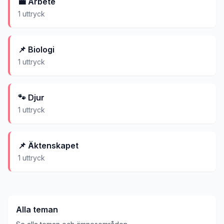
💼
Arbete
1
uttryck
📌
Biologi
1
uttryck
🐾
Djur
1
uttryck
📌
Äktenskapet
1
uttryck
Alla teman