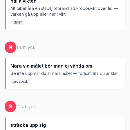
hålla vikten
Att bibehålla en stabil, oförändrad kroppsvikt över tid —
varken gå upp eller ner i vikt.
idiom
N
1
uttryck
Nära vid målet bör man ej vända om.
Ge inte upp när du är nära målet — fortsätt tills du är klar.
ordsprak
S
2
uttryck
sträcka upp sig