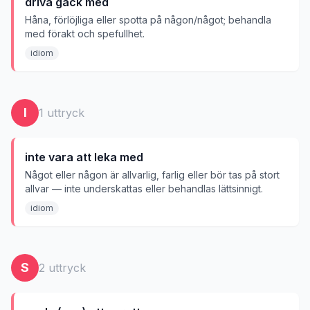
driva gäck med
Håna, förlöjliga eller spotta på någon/något; behandla
med förakt och spefullhet.
idiom
I
1
uttryck
inte vara att leka med
Något eller någon är allvarlig, farlig eller bör tas på stort
allvar — inte underskattas eller behandlas lättsinnigt.
idiom
S
2
uttryck