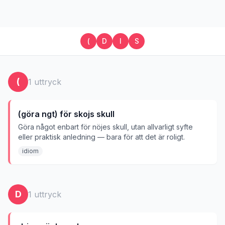
(
D
I
S
(
1
uttryck
(göra ngt) för skojs skull
Göra något enbart för nöjes skull, utan allvarligt syfte
eller praktisk anledning — bara för att det är roligt.
idiom
D
1
uttryck