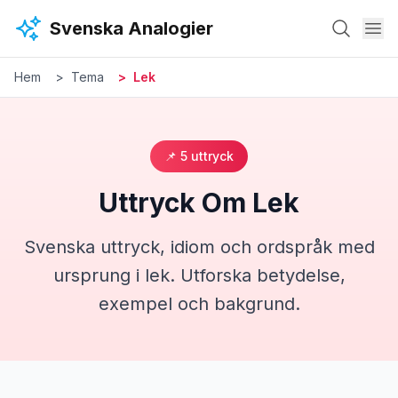
Hoppa till huvudinnehåll
Svenska Analogier
Hem
Tema
Lek
📌
5
uttryck
Uttryck Om
Lek
Svenska uttryck, idiom och ordspråk med
ursprung i
lek
. Utforska betydelse,
exempel och bakgrund.