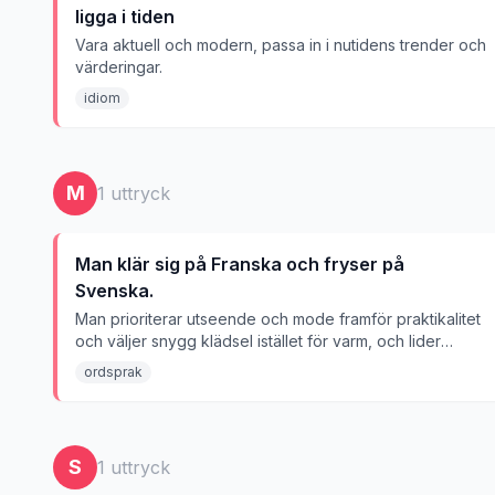
ligga i tiden
Vara aktuell och modern, passa in i nutidens trender och
värderingar.
idiom
M
1
uttryck
Man klär sig på Franska och fryser på
Svenska.
Man prioriterar utseende och mode framför praktikalitet
och väljer snygg klädsel istället för varm, och lider
följaktligen av kylan.
ordsprak
S
1
uttryck