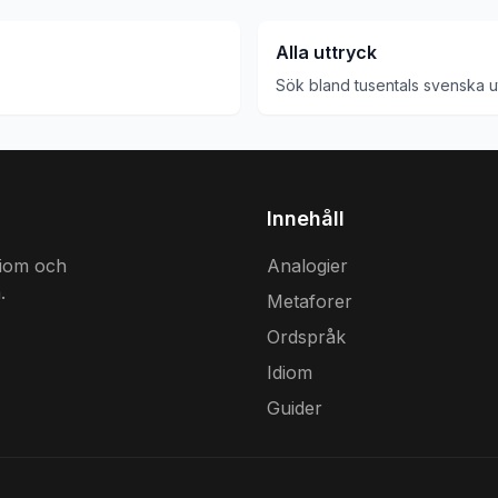
Alla uttryck
Sök bland tusentals svenska u
Innehåll
diom och
Analogier
.
Metaforer
Ordspråk
Idiom
Guider