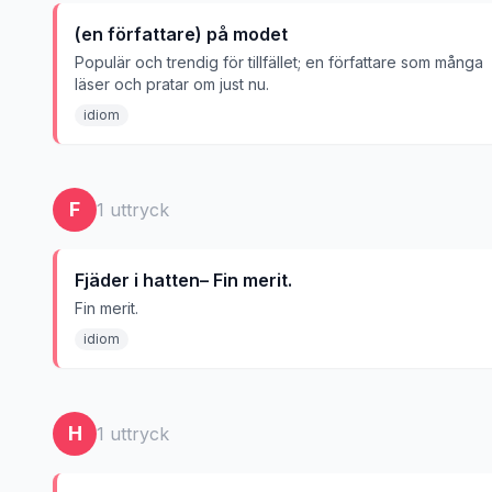
(en författare) på modet
Populär och trendig för tillfället; en författare som många
läser och pratar om just nu.
idiom
F
1
uttryck
Fjäder i hatten– Fin merit.
Fin merit.
idiom
H
1
uttryck