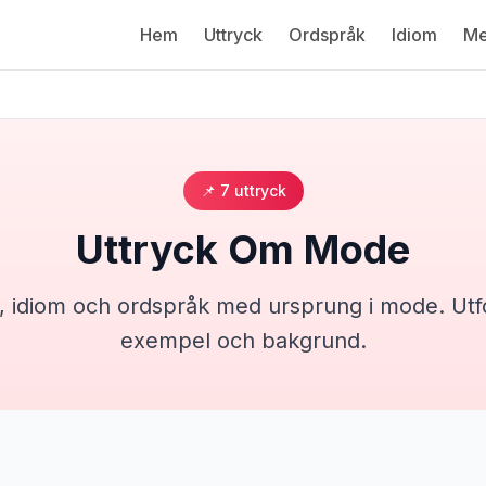
Hem
Uttryck
Ordspråk
Idiom
Me
📌
7
uttryck
Uttryck Om
Mode
, idiom och ordspråk med ursprung i
mode
. Ut
exempel och bakgrund.