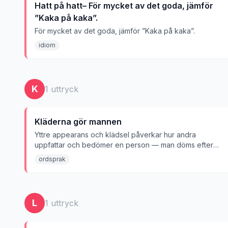
Hatt på hatt– För mycket av det goda, jämför
”Kaka på kaka”.
För mycket av det goda, jämför ”Kaka på kaka”.
idiom
K
1
uttryck
Kläderna gör mannen
Yttre appearans och klädsel påverkar hur andra
uppfattar och bedömer en person — man döms efter
sitt yttre.
ordsprak
L
1
uttryck