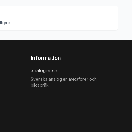
ttryck
Information
analogier.se
Svenska analogier, metaforer och
bildspråk