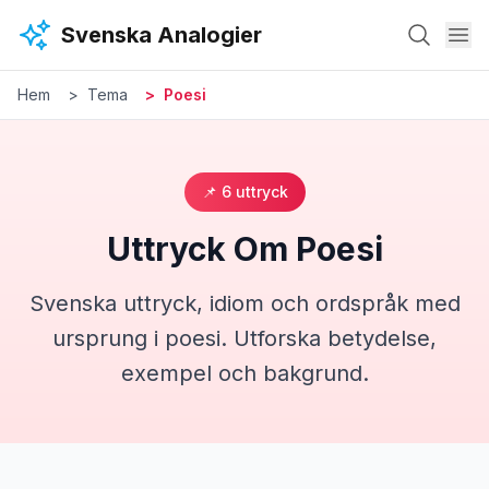
Hoppa till huvudinnehåll
Svenska Analogier
Hem
Tema
Poesi
📌
6
uttryck
Uttryck Om
Poesi
Svenska uttryck, idiom och ordspråk med
ursprung i
poesi
. Utforska betydelse,
exempel och bakgrund.