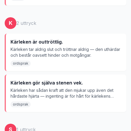
K
2
uttryck
Kärleken är outtröttlig.
Kärleken tar aldrig slut och tröttnar aldrig — den uthärdar
och består oavsett hinder och motgångar.
ordsprak
Kärleken gör själva stenen vek.
Kärleken har sådan kraft att den mjukar upp även det
hårdaste hjärta — ingenting är för hårt för kärlekens
påverkan.
ordsprak
S
1
uttryck