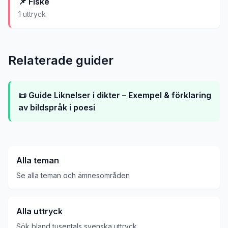
📌
Fiske
1
uttryck
Relaterade guider
📜 Guide
Liknelser i dikter – Exempel & förklaring
av bildspråk i poesi
Alla teman
Se alla teman och ämnesområden
Alla uttryck
Sök bland tusentals svenska uttryck