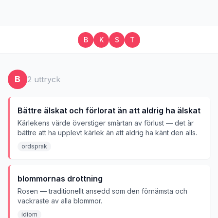
B
K
S
T
B
2
uttryck
Bättre älskat och förlorat än att aldrig ha älskat
Kärlekens värde överstiger smärtan av förlust — det är
bättre att ha upplevt kärlek än att aldrig ha känt den alls.
ordsprak
blommornas drottning
Rosen — traditionellt ansedd som den förnämsta och
vackraste av alla blommor.
idiom