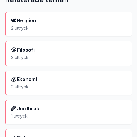
🕊️
Religion
2
uttryck
🤔
Filosofi
2
uttryck
💰
Ekonomi
2
uttryck
🌾
Jordbruk
1
uttryck