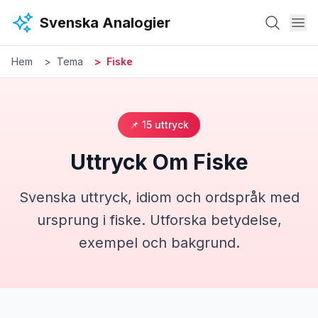
Hoppa till huvudinnehåll
Svenska Analogier
Hem
Tema
Fiske
📌
15
uttryck
Uttryck Om
Fiske
Svenska uttryck, idiom och ordspråk med
ursprung i
fiske
. Utforska betydelse,
exempel och bakgrund.