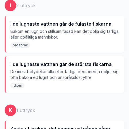
I
2
uttryck
I de lugnaste vattnen går de fulaste fiskarna
Bakom en lugn och stillsam fasad kan det dölja sig farliga
eller opålitliga människor.
ordsprak
i de lugnaste vattnen går de största fiskarna
De mest betydelsefulla eller farliga personerna döljer sig
ofta bakom ett lugnt och anspråkslöst yttre.
idiom
K
1
uttryck
Kasta ut kroken, det nappar väl någon gång.