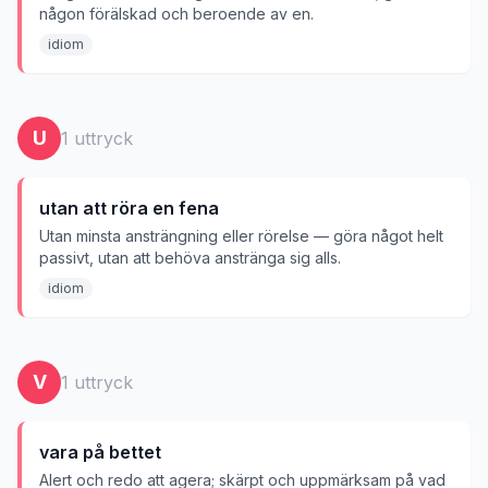
någon förälskad och beroende av en.
idiom
U
1
uttryck
utan att röra en fena
Utan minsta ansträngning eller rörelse — göra något helt
passivt, utan att behöva anstränga sig alls.
idiom
V
1
uttryck
vara på bettet
Alert och redo att agera; skärpt och uppmärksam på vad