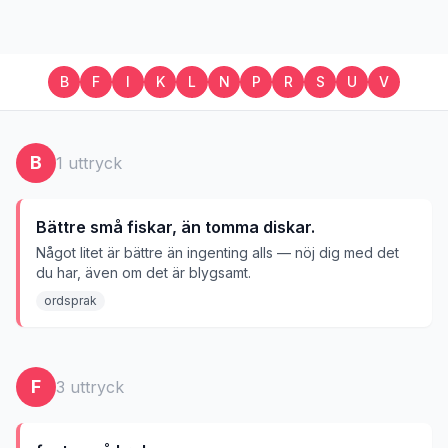
B
F
I
K
L
N
P
R
S
U
V
B
1
uttryck
Bättre små fiskar, än tomma diskar.
Något litet är bättre än ingenting alls — nöj dig med det
du har, även om det är blygsamt.
ordsprak
F
3
uttryck