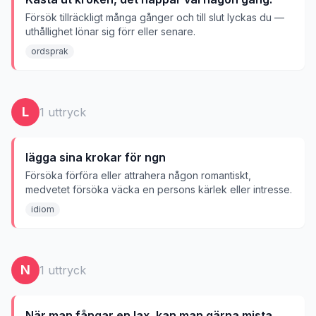
Försök tillräckligt många gånger och till slut lyckas du —
uthållighet lönar sig förr eller senare.
ordsprak
L
1
uttryck
lägga sina krokar för ngn
Försöka förföra eller attrahera någon romantiskt,
medvetet försöka väcka en persons kärlek eller intresse.
idiom
N
1
uttryck
När man fångar en lax, kan man gärna mista