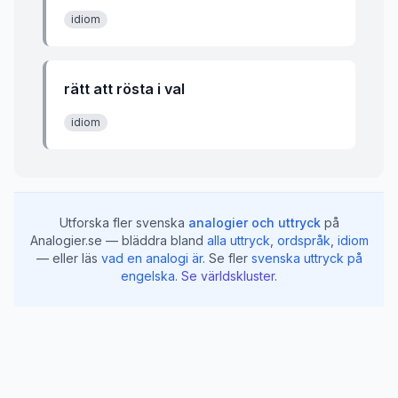
idiom
rätt att rösta i val
idiom
Utforska fler svenska
analogier och uttryck
på
Analogier.se — bläddra bland
alla uttryck
,
ordspråk
,
idiom
— eller läs
vad en analogi är
.
Se fler
svenska uttryck på
engelska
.
Se världskluster
.