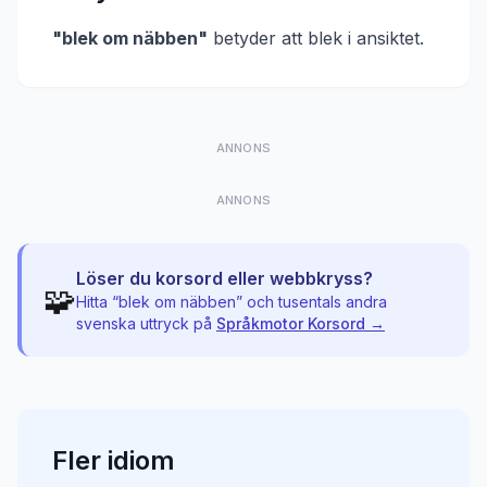
"
blek om näbben
"
betyder att
blek i ansiktet
.
ANNONS
ANNONS
Löser du korsord eller webbkryss?
🧩
Hitta “
blek om näbben
” och tusentals andra
svenska uttryck på
Språkmotor Korsord →
Fler
idiom