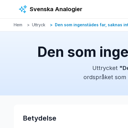
Hoppa till huvudinnehåll
Svenska Analogier
Hem
Uttryck
Den som ingenstädes far, saknas i
Den som inge
Uttrycket
"
D
ordspråket
som 
Betydelse