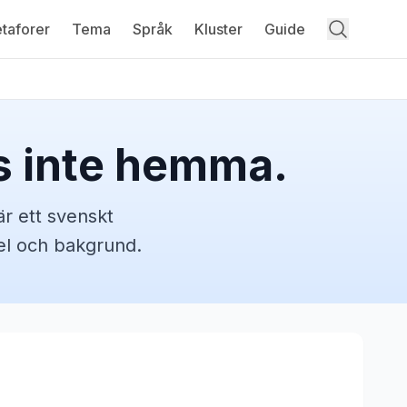
taforer
Tema
Språk
Kluster
Guide
s inte hemma.
r ett svenskt
pel och bakgrund.