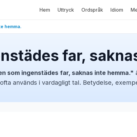
Hem
Uttryck
Ordspråk
Idiom
Me
nte hemma.
nstädes far, sakna
en som ingenstädes far, saknas inte hemma.
"
ä
ofta används i vardagligt tal. Betydelse, exem