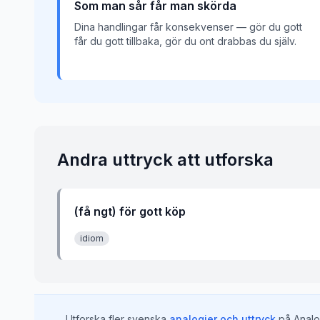
Som man sår får man skörda
Dina handlingar får konsekvenser — gör du gott
får du gott tillbaka, gör du ont drabbas du själv.
Andra uttryck att utforska
(få ngt) för gott köp
idiom
Utforska fler svenska
analogier och uttryck
på Analo