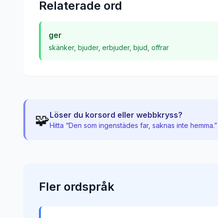
Relaterade ord
ger
skänker
,
bjuder
,
erbjuder
,
bjud
,
offrar
Löser du korsord eller webbkryss?
🧩
Hitta “
Den som ingenstädes far, saknas inte hemma.
”
Fler
ordspråk