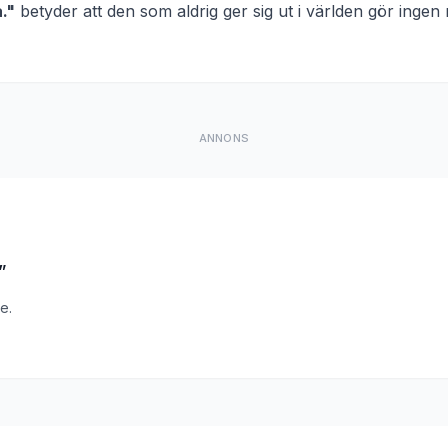
.
"
betyder att
den som aldrig ger sig ut i världen gör inge
ANNONS
”
e.