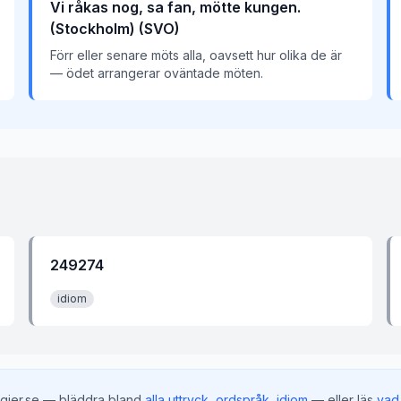
Vi råkas nog, sa fan, mötte kungen.
(Stockholm) (SVO)
Förr eller senare möts alla, oavsett hur olika de är
— ödet arrangerar oväntade möten.
249274
idiom
gier.se — bläddra bland
alla uttryck
,
ordspråk
,
idiom
— eller läs
vad 