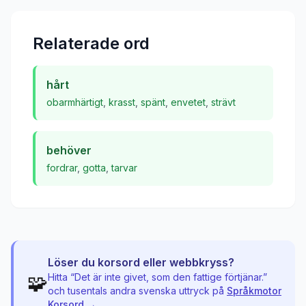
Relaterade ord
hårt
obarmhärtigt
,
krasst
,
spänt
,
envetet
,
strävt
behöver
fordrar
,
gotta
,
tarvar
Löser du korsord eller webbkryss?
🧩
Hitta “
Det är inte givet, som den fattige förtjänar.
”
och tusentals andra svenska uttryck på
Språkmotor
Korsord →