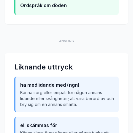
Ordspråk om döden
ANNONS
Liknande uttryck
ha medlidande med (ngn)
Känna sorg eller empati för någon annans
lidande eller svårigheter; att vara berörd av och
bry sig om en annans smärta.
el. skämmas för
Känna skam över någon eller något; tycka att