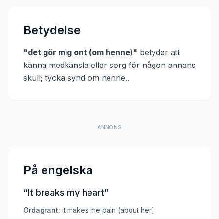
Betydelse
"
det gör mig ont (om henne)
"
betyder att
känna medkänsla eller sorg för någon annans
skull; tycka synd om henne.
.
ANNONS
På engelska
“
It breaks my heart
”
Ordagrant:
it makes me pain (about her)