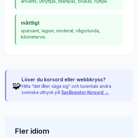
använts
,
utnyttjas
,
tillämpas
,
brukas
,
nyttjas
måttligt
sparsamt
,
lagom
,
moderat
,
någorlunda
,
kilometervis
Löser du korsord eller webbkryss?
🧩
Hitta “
det låter säga sig
” och tusentals andra
svenska uttryck på
Språkmotor Korsord →
Fler
idiom