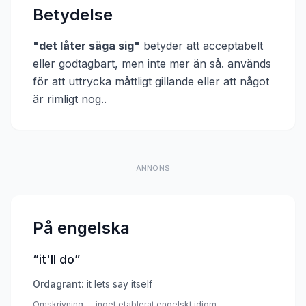
Betydelse
"
det låter säga sig
"
betyder att
acceptabelt
eller godtagbart, men inte mer än så. används
för att uttrycka måttligt gillande eller att något
är rimligt nog.
.
ANNONS
På engelska
“
it'll do
”
Ordagrant:
it lets say itself
Omskrivning — inget etablerat engelskt idiom