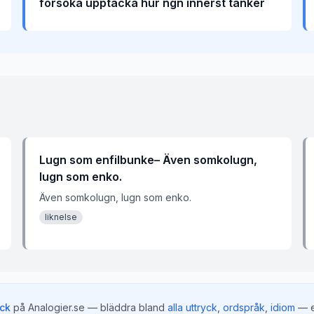
försöka upptäcka hur ngn innerst tänker
Lugn som enfilbunke– Även somkolugn,
lugn som enko.
Även somkolugn, lugn som enko.
liknelse
yck
på Analogier.se — bläddra bland
alla uttryck
,
ordspråk
,
idiom
— e