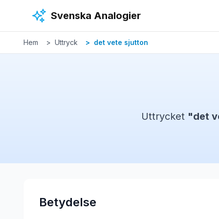
Hoppa till huvudinnehåll
Svenska Analogier
Hem
Uttryck
det vete sjutton
Uttrycket
"
det v
Betydelse