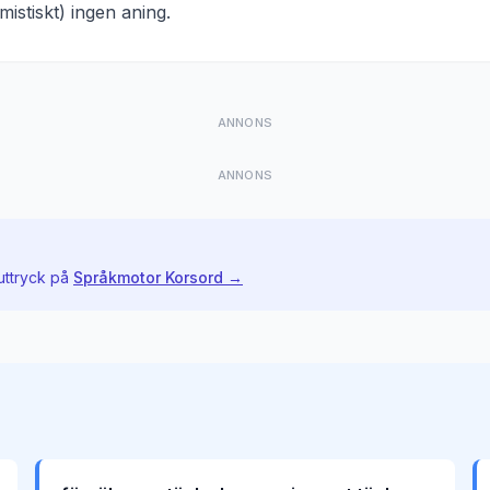
emistiskt) ingen aning
.
ANNONS
ANNONS
uttryck på
Språkmotor Korsord →