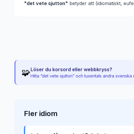
"
det vete sjutton
"
betyder att
(idiomatiskt, euf
Löser du korsord eller webbkryss?
🧩
Hitta “
det vete sjutton
” och tusentals andra svenska 
Fler
idiom