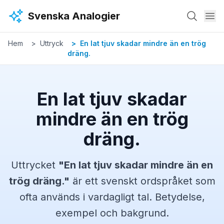
Hoppa till huvudinnehåll
Svenska Analogier
Hem
Uttryck
En lat tjuv skadar mindre än en trög
dräng.
En lat tjuv skadar
mindre än en trög
dräng.
Uttrycket
"
En lat tjuv skadar mindre än en
trög dräng.
"
är ett svenskt
ordspråket
som
ofta används i vardagligt tal. Betydelse,
exempel och bakgrund.