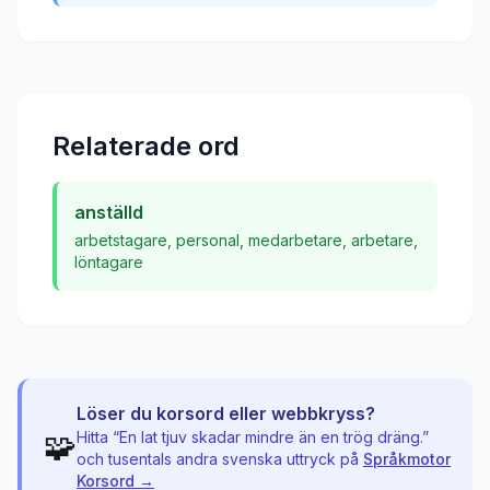
Relaterade ord
anställd
arbetstagare
,
personal
,
medarbetare
,
arbetare
,
löntagare
Löser du korsord eller webbkryss?
🧩
Hitta “
En lat tjuv skadar mindre än en trög dräng.
”
och tusentals andra svenska uttryck på
Språkmotor
Korsord →