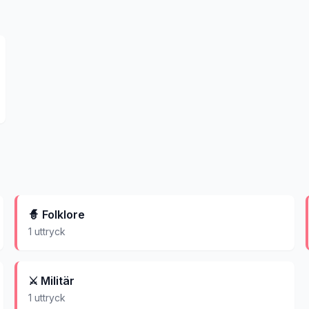
🧙
Folklore
1
uttryck
⚔️
Militär
1
uttryck