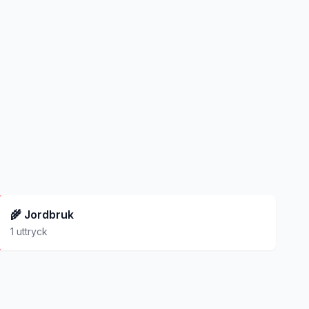
🌾
Jordbruk
1
uttryck