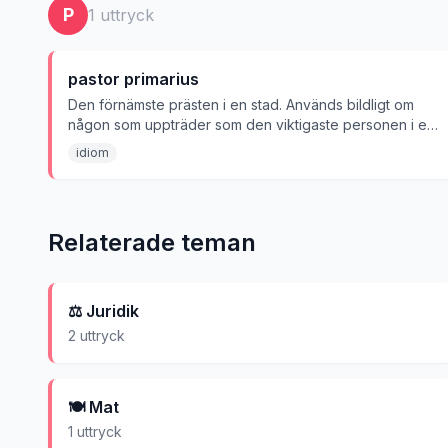
P
1
uttryck
pastor primarius
Den förnämste prästen i en stad. Används bildligt om
någon som uppträder som den viktigaste personen i ett
sällskap.
idiom
Relaterade teman
⚖️
Juridik
2
uttryck
🍽️
Mat
1
uttryck