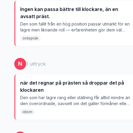
Ingen kan passa bättre till klockare, än en
avsatt präst.
Den som fallit från en hög position passar utmärkt för en
lägre men liknande roll — erfarenheten gör dem väl
lämpade.
ordsprak
N
1
uttryck
när det regnar på prästen så droppar det på
klockaren
Den som har lägre rang eller ställning får alltid mindre än
den överordnade, oavsett om det gäller förmåner eller
motgångar.
idiom