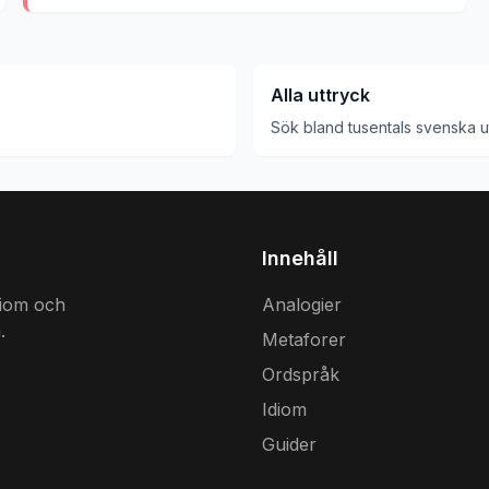
Alla uttryck
Sök bland tusentals svenska u
Innehåll
diom och
Analogier
.
Metaforer
Ordspråk
Idiom
Guider