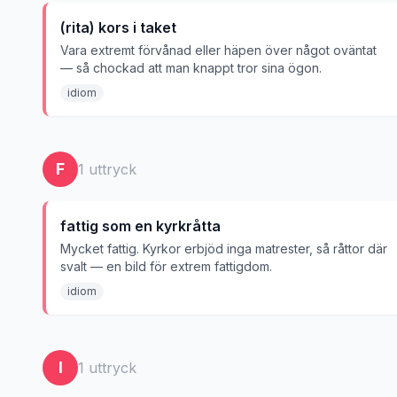
(rita) kors i taket
Vara extremt förvånad eller häpen över något oväntat
— så chockad att man knappt tror sina ögon.
idiom
F
1
uttryck
fattig som en kyrkråtta
Mycket fattig. Kyrkor erbjöd inga matrester, så råttor där
svalt — en bild för extrem fattigdom.
idiom
I
1
uttryck