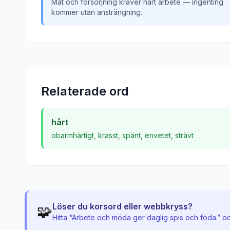
Mat och försörjning kräver hårt arbete — ingenting
kommer utan ansträngning.
Relaterade ord
hårt
obarmhärtigt
,
krasst
,
spänt
,
envetet
,
strävt
Löser du korsord eller webbkryss?
🧩
Hitta “
Arbete och möda ger daglig spis och föda.
” o