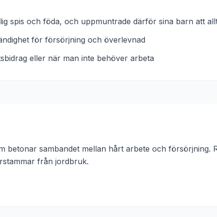
g spis och föda, och uppmuntrade därför sina barn att allt
ndighet för försörjning och överlevnad
tatsbidrag eller när man inte behöver arbeta
 betonar sambandet mellan hårt arbete och försörjning. Re
ärstammar från
jordbruk
.