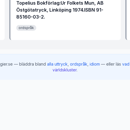
Topelius Bokförlag:Ur Folkets Mun, AB
Östgötatryck, Linköping 1974.ISBN 91-
85160-03-2.
ordspråk
gier.se — bläddra bland
alla uttryck
,
ordspråk
,
idiom
— eller läs
vad 
världskluster
.