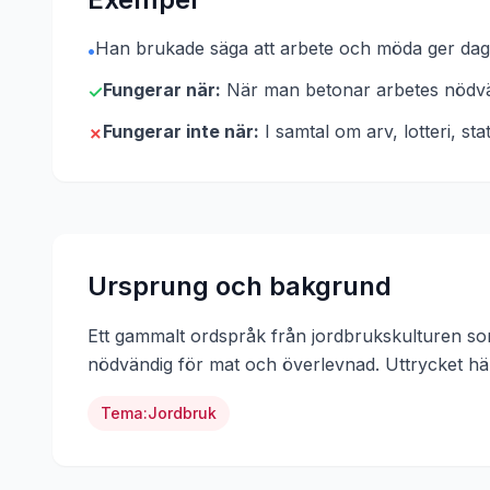
Han brukade säga att arbete och möda ger dagli
•
Fungerar när:
När man betonar arbetes nödvä
✓
Fungerar inte när:
I samtal om arv, lotteri, s
✗
Ursprung och bakgrund
Ett gammalt ordspråk från jordbrukskulturen som
nödvändig för mat och överlevnad.
Uttrycket h
Tema:
Jordbruk