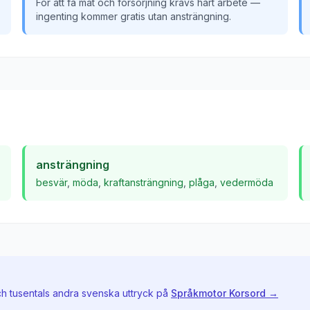
För att få mat och försörjning krävs hårt arbete —
ingenting kommer gratis utan ansträngning.
ansträngning
besvär
,
möda
,
kraftansträngning
,
plåga
,
vedermöda
ch tusentals andra svenska uttryck på
Språkmotor Korsord →