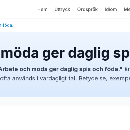
Hem
Uttryck
Ordspråk
Idiom
Me
h föda.
möda ger daglig sp
Arbete och möda ger daglig spis och föda.
"
är
ofta används i vardagligt tal. Betydelse, exem