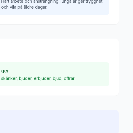
Hårt arbete och ansträngning i unga år ger trygghet
och vila på äldre dagar.
ger
skänker
,
bjuder
,
erbjuder
,
bjud
,
offrar