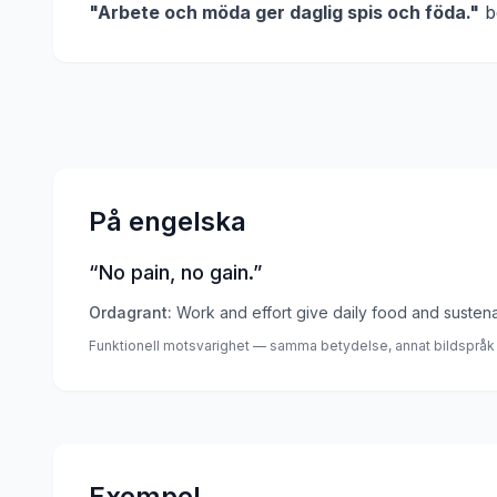
"
Arbete och möda ger daglig spis och föda.
"
b
På engelska
“
No pain, no gain.
”
Ordagrant:
Work and effort give daily food and susten
Funktionell motsvarighet — samma betydelse, annat bildspråk
Exempel