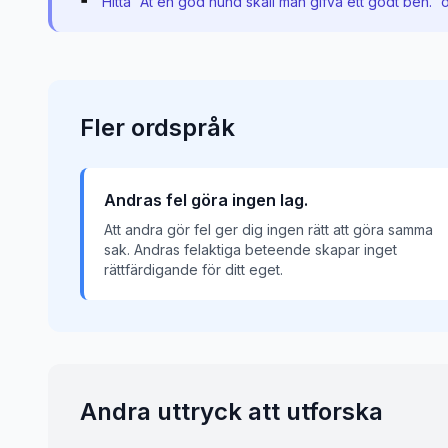
Hitta “
Åt en god hund skall man gifva ett godt ben.
” 
Fler
ordspråk
Andras fel göra ingen lag.
Att andra gör fel ger dig ingen rätt att göra samma
sak. Andras felaktiga beteende skapar inget
rättfärdigande för ditt eget.
Andra uttryck att utforska