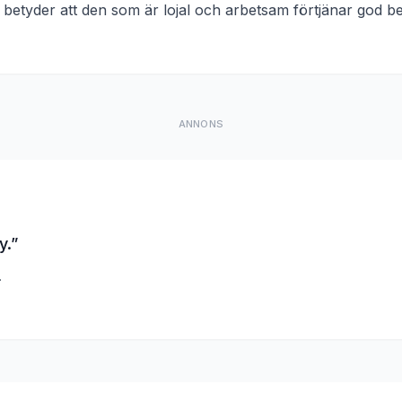
betyder att
den som är lojal och arbetsam förtjänar god b
ANNONS
y.
”
.