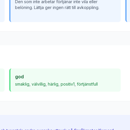
Den som inte arbetar förtjänar inte vila eller
belöning. Lättja ger ingen rätt till avkoppling.
god
smaklig
,
välvillig
,
härlig
,
positiv1
,
förtjänstfull