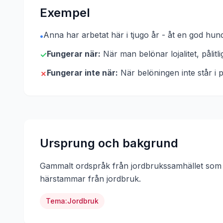
Exempel
Anna har arbetat här i tjugo år - åt en god hund 
•
Fungerar när:
När man belönar lojalitet, pålitli
✓
Fungerar inte när:
När belöningen inte står i p
✗
Ursprung och bakgrund
Gammalt ordspråk från jordbrukssamhället som b
härstammar från
jordbruk
.
Tema:
Jordbruk