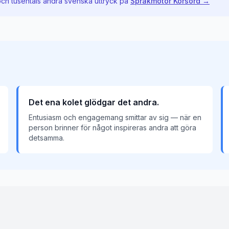
och tusentals andra svenska uttryck på
Språkmotor Korsord →
Det ena kolet glödgar det andra.
Entusiasm och engagemang smittar av sig — när en
person brinner för något inspireras andra att göra
detsamma.