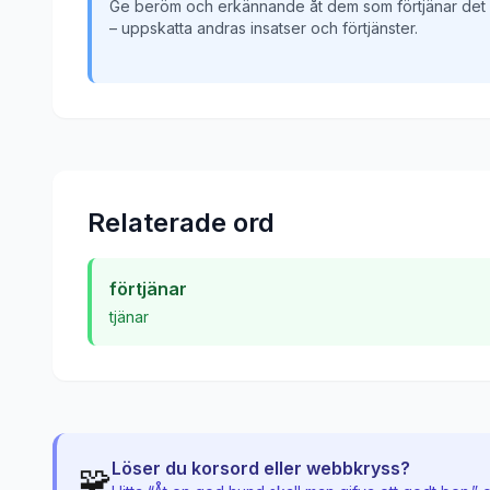
Ge beröm och erkännande åt dem som förtjänar det
– uppskatta andras insatser och förtjänster.
Relaterade ord
förtjänar
tjänar
Löser du korsord eller webbkryss?
🧩