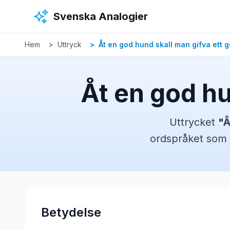
Hoppa till huvudinnehåll
Svenska Analogier
Hem
Uttryck
Åt en god hund skall man gifva ett g
Åt en god hu
Uttrycket
"
Å
ordspråket
som 
Betydelse