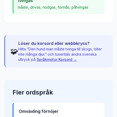
tvingas
måste
,
drivas
,
nödgas
,
förmås
,
påtvingas
Löser du korsord eller webbkryss?
🧩
Hitta “
Den hund man måste tvinga till skogs, biter
inte många djur.
” och tusentals andra svenska
uttryck på
Språkmotor Korsord →
Fler
ordspråk
Omväxling förnöjer