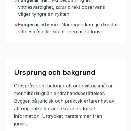
Fungerar när:
Vid bedömning av
✓
vittnesvärdighet, когда direkt observans
väger tyngre än rykten
Fungerar inte när:
När ingen kan ge direkta
✗
vittnesmål eller situationen är historisk
Ursprung och bakgrund
Ordspråk som betonar att ögonvittnesmål är
mer tillförlitligt än andrahandsberättelser.
Bygger på juridisk och praktisk erfarenhet av
att originalkällor är säkrare än tolkat
information.
Uttrycket härstammar från
juridik
.