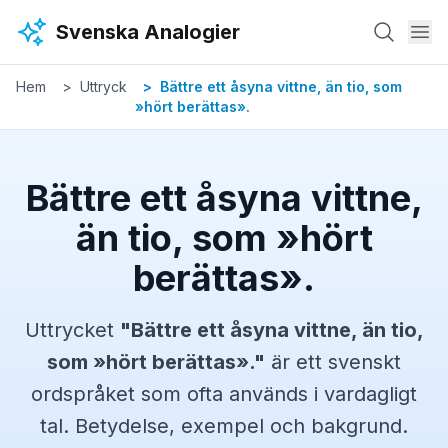
Hoppa till huvudinnehåll
Svenska Analogier
Hem
Uttryck
Bättre ett åsyna vittne, än tio, som
»hört berättas».
Bättre ett åsyna vittne,
än tio, som »hört
berättas».
Uttrycket
"
Bättre ett åsyna vittne, än tio,
som »hört berättas».
"
är ett svenskt
ordspråket
som ofta används i vardagligt
tal. Betydelse, exempel och bakgrund.