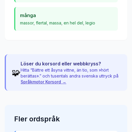
många
massor
,
flertal
,
massa
,
en hel del
,
legio
Löser du korsord eller webbkryss?
🧩
Hitta “
Bättre ett åsyna vittne, än tio, som »hört
berättas».
” och tusentals andra svenska uttryck på
Språkmotor Korsord →
Fler
ordspråk