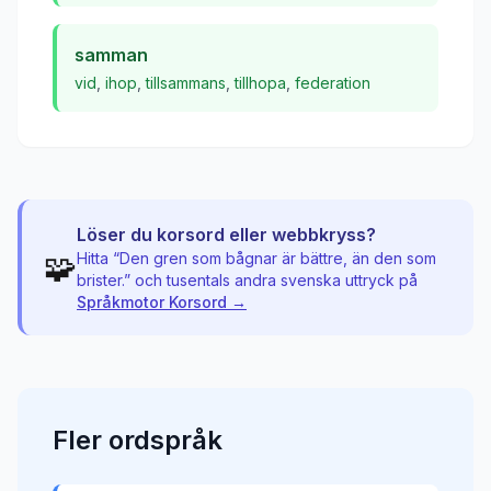
samman
vid
,
ihop
,
tillsammans
,
tillhopa
,
federation
Löser du korsord eller webbkryss?
🧩
Hitta “
Den gren som bågnar är bättre, än den som
brister.
” och tusentals andra svenska uttryck på
Språkmotor Korsord →
Fler
ordspråk