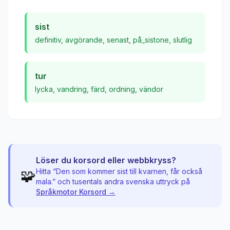
sist
definitiv
,
avgörande
,
senast
,
på_sistone
,
slutlig
tur
lycka
,
vandring
,
färd
,
ordning
,
vändor
Löser du korsord eller webbkryss?
🧩
Hitta “
Den som kommer sist till kvarnen, får också
mala.
” och tusentals andra svenska uttryck på
Språkmotor Korsord →