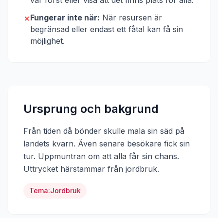
var först eller visa att det finns plats för alla.
Fungerar inte när:
När resursen är
✗
begränsad eller endast ett fåtal kan få sin
möjlighet.
Ursprung och bakgrund
Från tiden då bönder skulle mala sin säd på
landets kvarn. Även senare besökare fick sin
tur. Uppmuntran om att alla får sin chans.
Uttrycket härstammar från
jordbruk
.
Tema:
Jordbruk