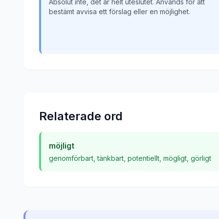
Absolut inte, det är helt uteslutet. Används för att
bestämt avvisa ett förslag eller en möjlighet.
Relaterade ord
möjligt
genomförbart
,
tänkbart
,
potentiellt
,
mögligt
,
görligt