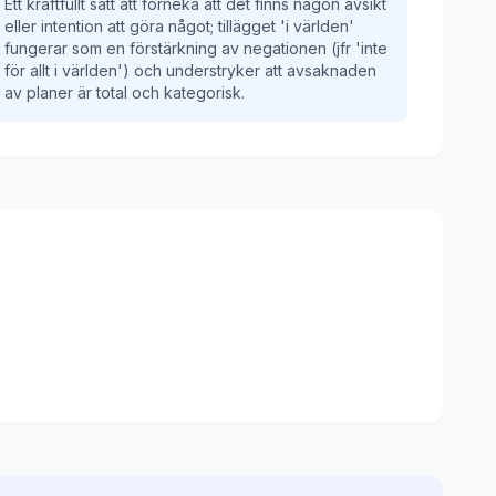
Ett kraftfullt sätt att förneka att det finns någon avsikt
eller intention att göra något; tillägget 'i världen'
fungerar som en förstärkning av negationen (jfr 'inte
för allt i världen') och understryker att avsaknaden
av planer är total och kategorisk.