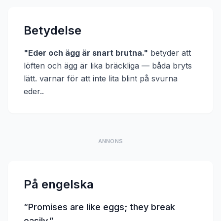
Betydelse
"
Eder och ägg är snart brutna.
"
betyder att
löften och ägg är lika bräckliga — båda bryts
lätt. varnar för att inte lita blint på svurna
eder.
.
ANNONS
På engelska
“
Promises are like eggs; they break
easily.
”