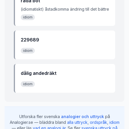
råda bot
(idiomatiskt) åstadkomma ändring till det bättre
idiom
229689
idiom
dålig andedräkt
idiom
Utforska fler svenska
analogier och uttryck
på
Analogier.se — bläddra bland
alla uttryck
,
ordspråk
,
idiom
— eller läs
vad en analogi är
.
Se fler
svenska uttryck på