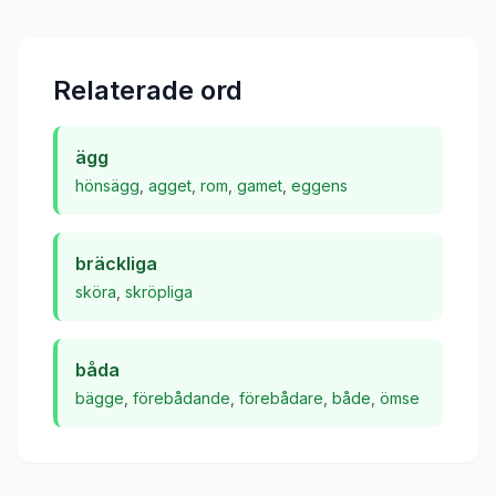
Relaterade ord
ägg
hönsägg
,
agget
,
rom
,
gamet
,
eggens
bräckliga
sköra
,
skröpliga
båda
bägge
,
förebådande
,
förebådare
,
både
,
ömse